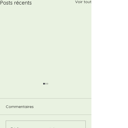
Voir tout
Posts récents
Commentaires
Info-Nature Mai