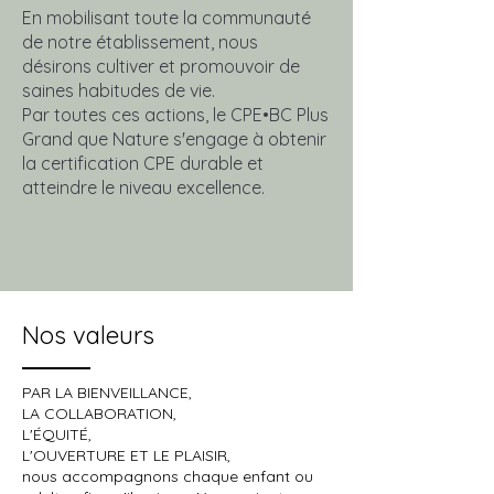
En mobilisant toute la communauté
de notre établissement, nous
désirons cultiver et promouvoir de
saines habitudes de vie.
Par toutes ces actions, le CPE•BC Plus
Grand que Nature s'engage à obtenir
la certification CPE durable et
atteindre le niveau excellence.
Nos valeurs
PAR LA BIENVEILLANCE,
LA COLLABORATION,
L'ÉQUITÉ,
L'OUVERTURE ET LE PLAISIR,
nous accompagnons chaque enfant ou