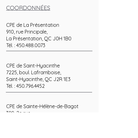
COORDONNÉES
CPE de La Présentation
910, rue Principale,
La Présentation, QC J0H 1B0
Tél. :
450.488.0073
CPE de Saint-Hyacinthe
7225, boul. Laframboise,
Saint-Hyacinthe, QC J2R 1E3
Tél. :
450.796.4452
CPE de Sainte-Hélène-de-Bagot
399, 2e rue
Sainte-Hélène-de-Bagot, QC J0H 1M0
450 480.3494