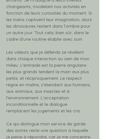
enfants. Je m'adapte à leurs intérêts 
changeants, modelant nos activités en 
fonction de leurs curiosités du moment. Si 
les trains captivent leur imagination, alors 
les dinosaures restent dans l'ombre pour 
un autre jour. Tout cela, bien sûr, dans le 
cadre d'une routine établie avec soin.
Les valeurs que je défends se révèlent 
dans chaque interaction au sein de mon 
milieu. L'entraide est la pierre angulaire : 
les plus grands tendent la main aux plus 
petits, et réciproquement. Le respect 
règne en maître, s'étendant aux humains, 
aux animaux, aux insectes et à 
l'environnement. L'acceptation 
inconditionnelle et le dialogue 
remplacent les jugements et les cris.
Ce qui distingue mon service de garde 
des autres reste une question à laquelle 
je peine à répondre, car je me concentre 