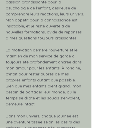
passion grandissante pour la 
psychologie de l'enfant, désireuse de 
comprendre leurs réactions, leurs univers. 
Mon appétit pour la connaissance est 
insatiable, et je reste ouverte à de 
nouvelles formations, avide de réponses 
à mes questions toujours croissantes.
La motivation derrière l'ouverture et le 
maintien de mon service de garde a 
toujours été profondément ancrée dans 
mon amour pour les enfants. À l'origine, 
c'était pour rester auprès de mes 
propres enfants autant que possible. 
Bien que mes enfants aient grandi, mon 
besoin de partager leur monde, où le 
temps se dilate et les soucis s'envolent, 
demeure intact.
Dans mon univers, chaque journée est 
une aventure tissée selon les désirs des 