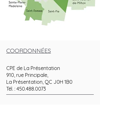
COORDONNÉES
CPE de La Présentation
910, rue Principale,
La Présentation, QC J0H 1B0
Tél. :
450.488.0073
CPE de Saint-Hyacinthe
7225, boul. Laframboise,
Saint-Hyacinthe, QC J2R 1E3
Tél. :
450.796.4452