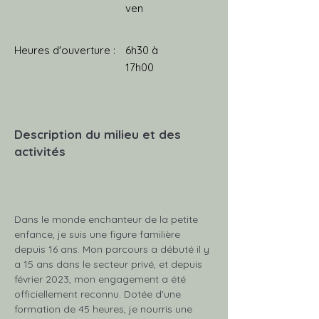
ven
Heures d'ouverture :
6h30 à
17h00
Description du milieu et des
activités
Dans le monde enchanteur de la petite 
enfance, je suis une figure familière 
depuis 16 ans. Mon parcours a débuté il y 
a 15 ans dans le secteur privé, et depuis 
février 2023, mon engagement a été 
officiellement reconnu. Dotée d'une 
formation de 45 heures, je nourris une 