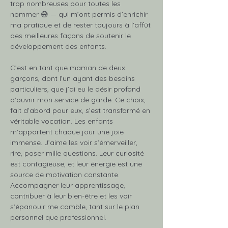
trop nombreuses pour toutes les 
nommer 😅 — qui m’ont permis d’enrichir 
ma pratique et de rester toujours à l’affût 
des meilleures façons de soutenir le 
développement des enfants.
C’est en tant que maman de deux 
garçons, dont l’un ayant des besoins 
particuliers, que j’ai eu le désir profond 
d’ouvrir mon service de garde. Ce choix, 
fait d’abord pour eux, s’est transformé en 
véritable vocation. Les enfants 
m’apportent chaque jour une joie 
immense. J’aime les voir s’émerveiller, 
rire, poser mille questions. Leur curiosité 
est contagieuse, et leur énergie est une 
source de motivation constante. 
Accompagner leur apprentissage, 
contribuer à leur bien-être et les voir 
s’épanouir me comble, tant sur le plan 
personnel que professionnel.