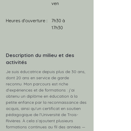
ven
Heures d'ouverture :
7h30 à
17h30
Description du milieu et des
activités
Je suis éducatrice depuis plus de 30 ans, 
dont 20 ans en service de garde 
reconnu. Mon parcours est riche 
d’expériences et de formations : j’ai 
obtenu un diplôme en éducation à la 
petite enfance par la reconnaissance des 
acquis, ainsi qu’un certificat en soutien 
pédagogique de l’Université de Trois-
Rivières. À cela s’ajoutent plusieurs 
formations continues au fil des années — 