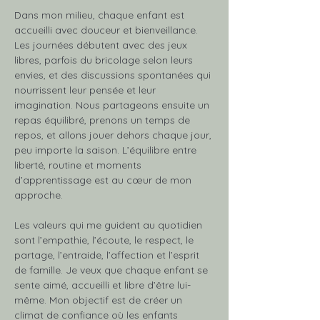
Dans mon milieu, chaque enfant est 
accueilli avec douceur et bienveillance. 
Les journées débutent avec des jeux 
libres, parfois du bricolage selon leurs 
envies, et des discussions spontanées qui 
nourrissent leur pensée et leur 
imagination. Nous partageons ensuite un 
repas équilibré, prenons un temps de 
repos, et allons jouer dehors chaque jour, 
peu importe la saison. L’équilibre entre 
liberté, routine et moments 
d’apprentissage est au cœur de mon 
approche.
Les valeurs qui me guident au quotidien 
sont l’empathie, l’écoute, le respect, le 
partage, l’entraide, l’affection et l’esprit 
de famille. Je veux que chaque enfant se 
sente aimé, accueilli et libre d’être lui-
même. Mon objectif est de créer un 
climat de confiance où les enfants 