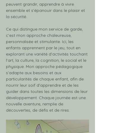
peuvent grandir, apprendre à vivre 
ensemble et s’épanouir dans le plaisir et 
la sécurité.
Ce qui distingue mon service de garde, 
c’est mon approche chaleureuse, 
personnalisée et stimulante. Ici, les 
enfants apprennent par le jeu, tout en 
explorant une variété d’activités touchant 
l’art, la culture, la cognition, le social et le 
physique. Mon approche pédagogique 
s’adapte aux besoins et aux 
particularités de chaque enfant, afin de 
nourrir leur soif d’apprendre et de les 
guider dans toutes les dimensions de leur 
développement. Chaque journée est une 
nouvelle aventure, remplie de 
découvertes, de défis et de rires.