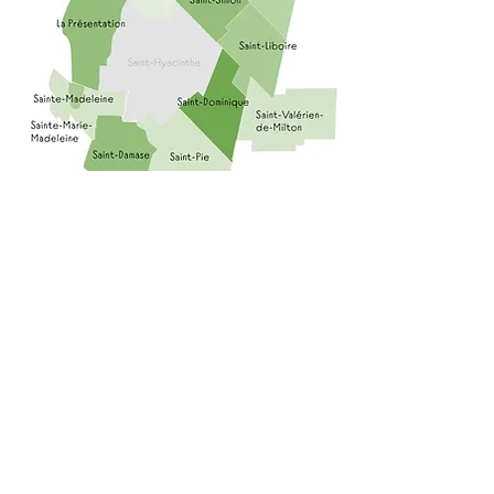
COORDONNÉES
CPE de La Présentation
910, rue Principale,
La Présentation, QC J0H 1B0
Tél. :
450.488.0073